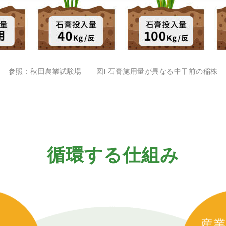
参照：秋田農業試験場 図1 石膏施用量が異なる中干前の稲株
循環する仕組み