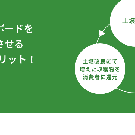
ボードを
させる
リット！