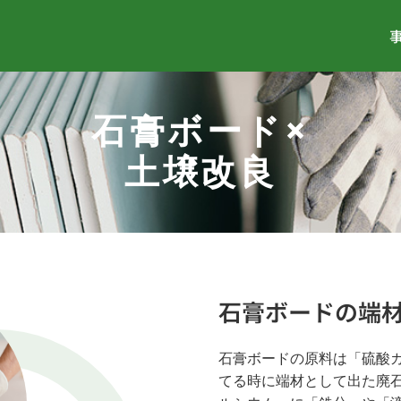
石膏ボード×
土壌改良
石膏ボードの端
石膏ボードの原料は「硫酸カ
てる時に端材として出た廃