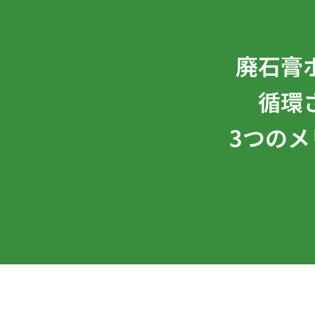
廃石膏
循環
3つのメ