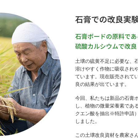
石膏での改良実
石膏ボードの原料であ
硫酸カルシウムで改良
土壌の硫黄不足に必要な、
溶けやすく作物に吸収され
ています。現在販売されて
良の結果が出ています。
今回、私たちは新品の石膏
し、植物の微量栄養素であ
クエン酸を抽出※特許申請
しました。
この土壌改良資材を農家さ