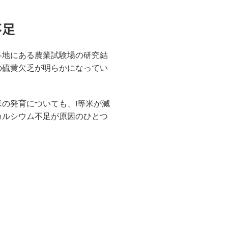
不足
各地にある農業試験場の研究結
の硫黄欠乏が明らかになってい
の発育についても、1等米が減
カルシウム不足が原因のひとつ