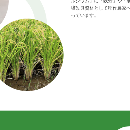
ルシウム」に「鉄分」や「
壌改良資材として稲作農家
っています。